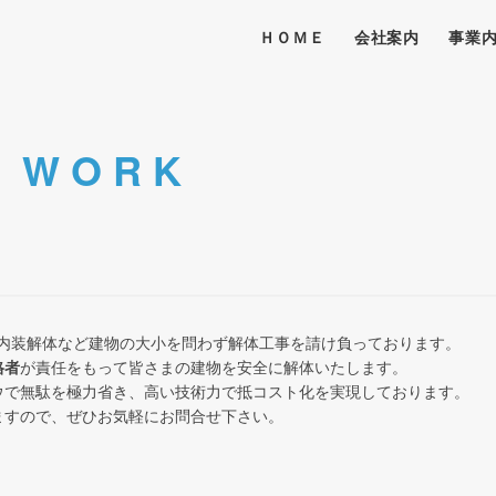
ＨＯＭＥ
会社案内
事業
N W O R K
の内装解体など建物の大小を問わず解体工事を請け負っております。
格者
が責任をもって皆さまの建物を安全に解体いたします。
ウで無駄を極力省き、高い技術力で抵コスト化を実現しております。
ますので、ぜひお気軽にお問合せ下さい。