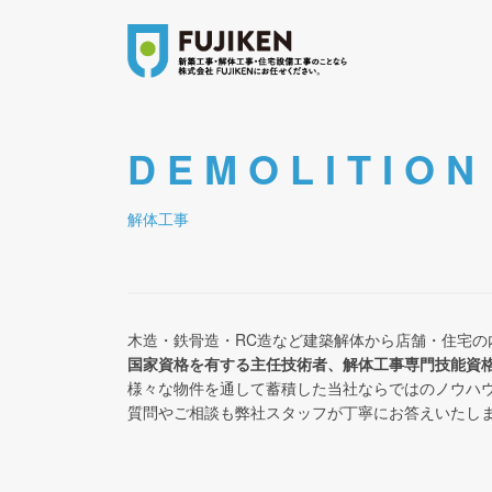
D E M O L I T I O 
解体工事
木造・鉄骨造・RC造など建築解体から店舗・住宅
国家資格を有する主任技術者、解体工事専門技能資
様々な物件を通して蓄積した当社ならではのノウハ
質問やご相談も弊社スタッフが丁寧にお答えいたし